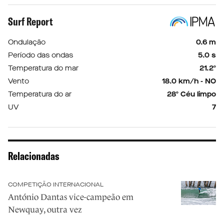
Surf Report
Ondulação
0.6 m
Período das ondas
5.0 s
Temperatura do mar
21.2º
Vento
18.0 km/h - NO
Temperatura do ar
28º Céu limpo
UV
7
Relacionadas
COMPETIÇÃO INTERNACIONAL
António Dantas vice-campeão em
Newquay, outra vez