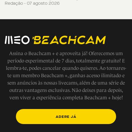
Redação - 07 agosto 2026
Assina o Beachcam + e aproveita já! Oferecemos um
período experimental de 7 dias, totalmente gratuito! E
lembra-te, podes cancelar quando quiseres. Ao tornares-
te um membro Beachcam +, ganhas acesso ilimitado e
sem anúncios às nossas livecams, além de uma série de
outras vantagens exclusivas. Não deixes para depois,
vem viver a experiência completa Beachcam + hoje!
ADERE JÁ