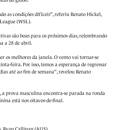
stas do globo.
o as condições difíceis", referiu Renato Hickel,
 League (WSL).
ativas são boas para os próximos dias, relembrando
a a 28 de abril.
r os melhores da janela. O vento vai tornar-se
uinta-feira. Por isso, temos a esperança de regressar
dias até ao fim de semana", revelou Renato
, a prova masculina encontra-se parada na ronda
ina está nos oitavos-de-final.
. Ryan Callinan (AUS)