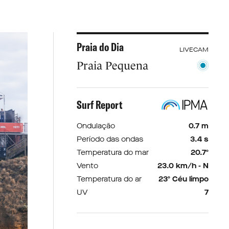
Praia do Dia
LIVECAM
Praia Pequena
Surf Report
Ondulação
0.7 m
Período das ondas
3.4 s
Temperatura do mar
20.7º
Vento
23.0 km/h - N
Temperatura do ar
23º Céu limpo
UV
7