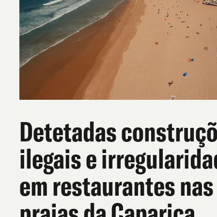
Detetadas construç
ilegais e irregularid
em restaurantes nas
praias da Caparica