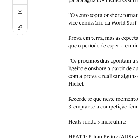
para a água dos melhores surfi
"O vento sopra onshore tornand
vice-comissário da World Surf
Prova em terra, mas as expect
que o período de espera termin
"Os próximos dias apontam a se
ligeiro e onshore a partir de q
com a prova e realizar alguns 
Hickel.
Recorde-se que neste momento
3, enquanto a competição femin
Heats ronda 3 masculina:
HEAT 1: Ethan Ewing (AUS) vs