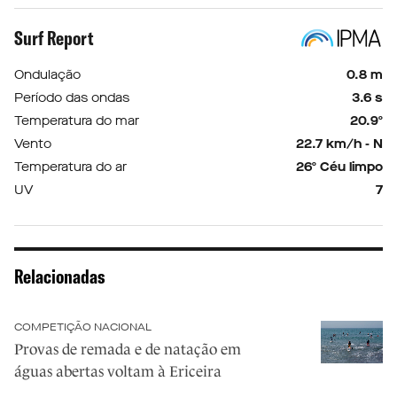
Surf Report
Ondulação
0.8 m
Período das ondas
3.6 s
Temperatura do mar
20.9º
Vento
22.7 km/h - N
Temperatura do ar
26º Céu limpo
UV
7
Relacionadas
COMPETIÇÃO NACIONAL
Provas de remada e de natação em
águas abertas voltam à Ericeira