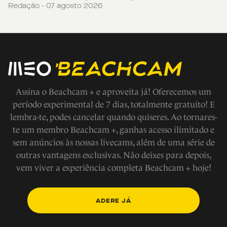
Redação - 07 agosto 2026
Assina o Beachcam + e aproveita já! Oferecemos um
período experimental de 7 dias, totalmente gratuito! E
lembra-te, podes cancelar quando quiseres. Ao tornares-
te um membro Beachcam +, ganhas acesso ilimitado e
sem anúncios às nossas livecams, além de uma série de
outras vantagens exclusivas. Não deixes para depois,
vem viver a experiência completa Beachcam + hoje!
ADERE JÁ