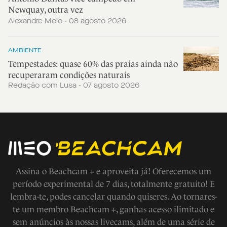
Newquay, outra vez
Alexandre Melo - 08 agosto 2026
AMBIENTE
Tempestades: quase 60% das praias ainda não
recuperaram condições naturais
Redação com Lusa - 07 agosto 2026
Assina o Beachcam + e aproveita já! Oferecemos um
período experimental de 7 dias, totalmente gratuito! E
lembra-te, podes cancelar quando quiseres. Ao tornares-
te um membro Beachcam +, ganhas acesso ilimitado e
sem anúncios às nossas livecams, além de uma série de