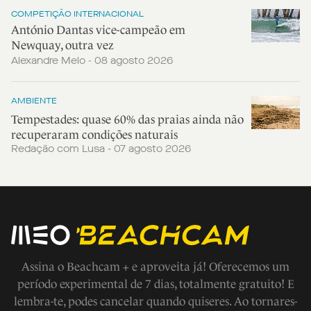
COMPETIÇÃO INTERNACIONAL
António Dantas vice-campeão em
Newquay, outra vez
Alexandre Melo - 08 agosto 2026
AMBIENTE
Tempestades: quase 60% das praias ainda não
recuperaram condições naturais
Redação com Lusa - 07 agosto 2026
Assina o Beachcam + e aproveita já! Oferecemos um
período experimental de 7 dias, totalmente gratuito! E
lembra-te, podes cancelar quando quiseres. Ao tornares-