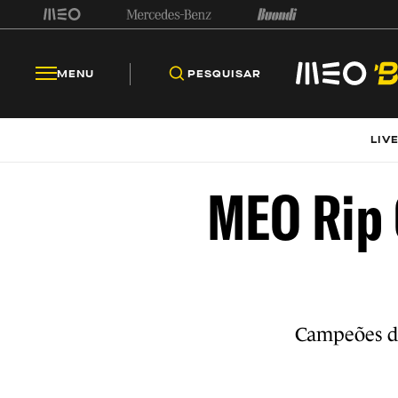
MENU
PESQUISAR
LIV
MEO Rip 
Campeões da