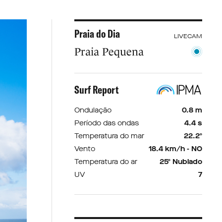
Praia do Dia
LIVECAM
Praia Pequena
Surf Report
Ondulação
0.8 m
Período das ondas
4.4 s
Temperatura do mar
22.2º
Vento
18.4 km/h - NO
Temperatura do ar
25º Nublado
UV
7