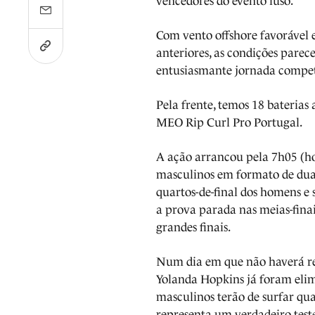
vencedores do evento luso.
Com vento offshore favorável e
anteriores, as condições pare
entusiasmante jornada compet
Pela frente, temos 18 baterias
MEO Rip Curl Pro Portugal.
A ação arrancou pela 7h05 (hor
masculinos em formato de dua
quartos-de-final dos homens e 
a prova parada nas meias-fina
grandes finais.
Num dia em que não haverá re
Yolanda Hopkins já foram elimi
masculinos terão de surfar qua
representa um verdadeiro teste 