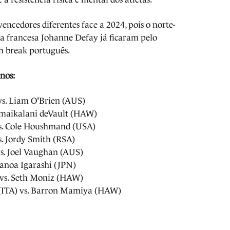
encedores diferentes face a 2024, pois o norte-
 a francesa Johanne Defay já ficaram pelo
h break português.
inos:
vs. Liam O'Brien (AUS)
Imaikalani deVault (HAW)
s. Cole Houshmand (USA)
s. Jordy Smith (RSA)
vs. Joel Vaughan (AUS)
Kanoa Igarashi (JPN)
vs. Seth Moniz (HAW)
 (ITA) vs. Barron Mamiya (HAW)