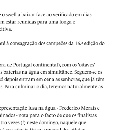
 o swell a baixar face ao verificado em dias
cem estar reunidas para uma longa e
itiva.
 até à consagração dos campeões da 16.ª edição do
a de Portugal continental), com os 'oitavos'
s baterias na água em simultâneo. Seguem-se os
só depois entram em cena as senhoras, que já têm
is. Para culminar o dia, teremos naturalmente as
presentação lusa na água - Frederico Morais e
nados - nota para o facto de que os finalistas
tro vezes (!) neste domingo, naquele que
à resistência física e mental dos atletas.