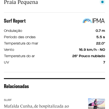
Praia Pequena
Surf Report
Ondulação
0.7 m
Período das ondas
5.5 s
Temperatura do mar
22.0º
Vento
16.9 km/h - NO
Temperatura do ar
26º Pouco nublado
UV
7
Relacionadas
SURF
Mafalda Cunha, de hospitalizada ao