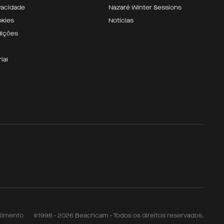
ivacidade
Nazaré Winter Sessions
okies
Notícias
dições
ial
timento
©1998 - 2026 Beachcam - Todos os direitos reservados.