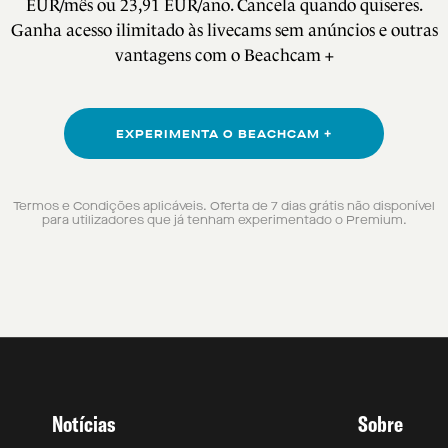
EUR/mês ou 23,91 EUR/ano. Cancela quando quiseres.
Ganha acesso ilimitado às livecams sem anúncios e outras
vantagens com o Beachcam +
EXPERIMENTA O BEACHCAM +
Termos e Condições aplicáveis
. Oferta de 7 dias grátis não disponível
para utilizadores que já tenham experimentado o Premium.
Notícias
Sobre