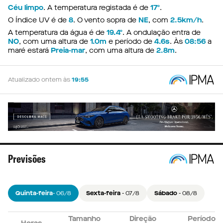
Céu limpo
. A temperatura registada é de
17º
.
O Índice UV é de
8
. O vento sopra de
NE
, com
2.5km/h
.
A temperatura da água é de
19.4º
. A ondulação entra de
NO
, com uma altura de
1.0m
e período de
4.6s
. Às
08:56
a
maré estará
Preia-mar
, com uma altura de
2.8m
.
Atualizado ontem às
19:55
Previsões
Quinta-feira
- 06/8
Sexta-feira
- 07/8
Sábado
- 08/8
Tamanho
Tamanho
Tamanho
Direção
Direção
Direção
Período
Período
Período