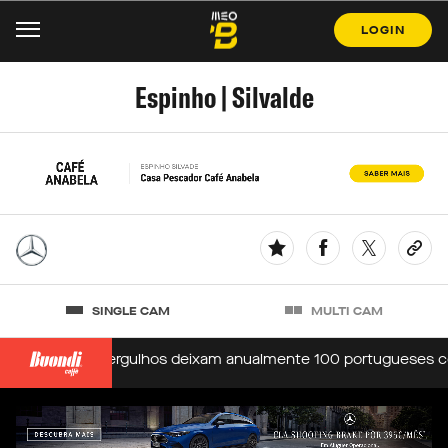
LOGIN
Espinho | Silvalde
SINGLE CAM
MULTI CAM
 Oeiras
Mergulhos deixam anualmente 100 portugueses com