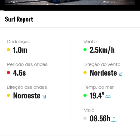
Surf Report
Ondulação
Vento
1.0m
2.5km/h
Período das ondas
Direção do vento
4.6s
Nordeste
Direção das ondas
Temp. do mar
º
Noroeste
19.4
Maré
08.56h