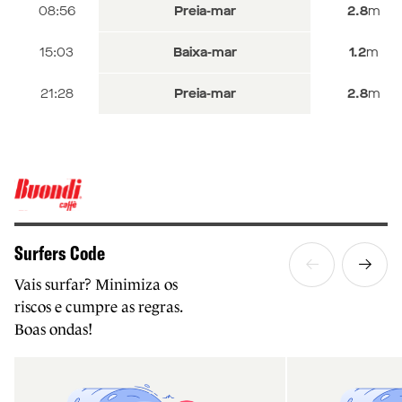
10:08
11:32
08:56
Preia-mar
Preia-mar
Preia-mar
2.8
2.8
2.8
m
m
m
16:24
17:57
15:03
Baixa-mar
Baixa-mar
Baixa-mar
1.3
1.2
1.2
m
m
m
22:48
21:28
Preia-mar
Preia-mar
2.8
2.8
m
m
Surfers Code
Vais surfar? Minimiza os
riscos e cumpre as regras.
Boas ondas!