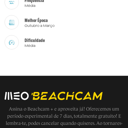
Frequência
Média
Melhor Época
Outubro a Março
Dificuldade
Média
Assina o Beachcam + e aproveita já! Oferecemos um
período experimental de 7 dias, totalmente gratuito! E
lembra-te, podes cancelar quando quiseres. Ao tornares-